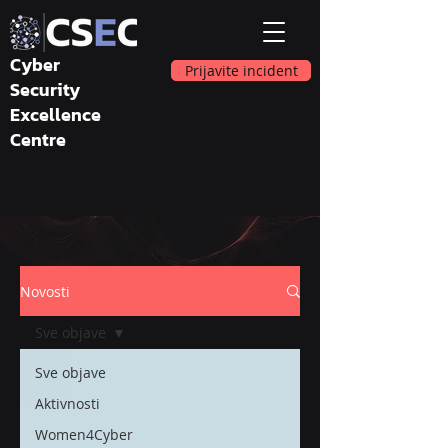
Cyber
Prijavite incident
Security
Excellence
Centre
Novosti
Sve objave
Sve objave
Aktivnosti
Women4Cyber