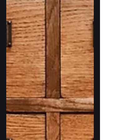
podataka i desetine drugih aktivnosti koje
su postale dio svakodnevnog rada. Za
mnoge organizacije prelazak u cloud
predstavljao je značajan napredak. Nema
više održavanja vlastitih servera, brige o
fizičkoj infrastrukturi