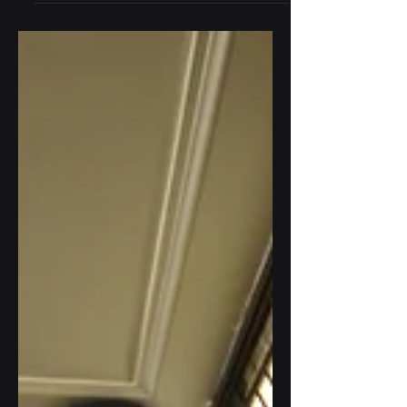
Zašto nisu svi podaci jednako važni U
prethodnom članku govorili smo o
važnosti razumijevanja podataka koje
organizacija posjeduje. Međutim, nakon
što napravite inventar podataka, vrlo brzo
dolazite do novog problema. Kako zaštititi
sve te informacije? Na prvi pogled
odgovor izgleda jednostavno: zaštititi sve
jednako. U praksi je to gotovo nemoguće.
Organizacije svakodnevno rade sa
stotinama ili hiljadama različitih
dokumenata, baza podataka, emailova,
izvještaja i poslovnih