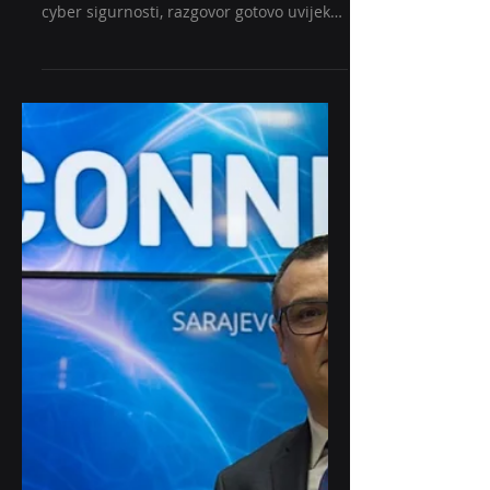
Mjesečna serija o cyber
otpornosti: Koje podatke
zapravo imate?
Od podataka koje čuvate zavisi koliko ste
zanimljivi napadačima Kada se govori o
cyber sigurnosti, razgovor gotovo uvijek
počinje tehnologijom. Govorimo o
antivirusima, firewallima, enkripciji,
sigurnosnim alatima i sofisticiranim
napadima. Međutim, postoji jedno
jednostavno pitanje koje se mnogo rjeđe
postavlja: Šta je zapravo ono što
pokušavate zaštititi? Za većinu
organizacija odgovor nije server, računar
ili mreža. Odgovor su podaci. Podaci su
razlog zbog kojeg napadači u