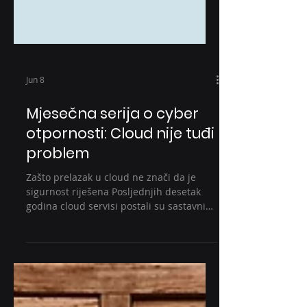
Jun 8
Mjesečna serija o cyber
otpornosti: Cloud nije tuđi
problem
Zašto prelazak u cloud ne znači da je
sigurnost riješena Posljednjih desetak
godina cloud servisi postali su sastavni
dio poslovanja gotovo svake organizacije.
Koristimo ih za email, dijeljenje
dokumenata, videokonferencije,
upravljanje projektima, pohranu