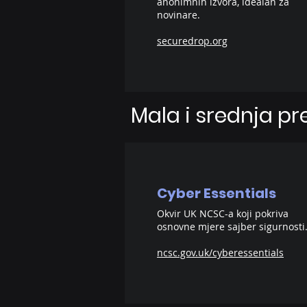
anonimnih izvora, idealan za
novinare.
securedrop.org
Mala i srednja p
Cyber Essentials
Okvir UK NCSC-a koji pokriva
osnovne mjere sajber sigurnosti
ncsc.gov.uk/cyberessentials