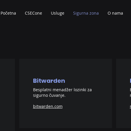
Početna
CSECone
Usluge
Sigurna zona
O nama
Bitwarden
Besplatni menadžer lozinki za
sigurno čuvanje.
bitwarden.com