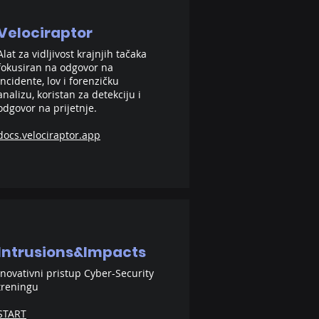
Velociraptor
Alat za vidljivost krajnjih tačaka
fokusiran na odgovor na
incidente, lov i forenzičku
analizu, koristan za detekciju i
odgovor na prijetnje.
docs.velociraptor.app
Intrusions&Impacts
Inovativni pristup Cyber-Security
treningu
START