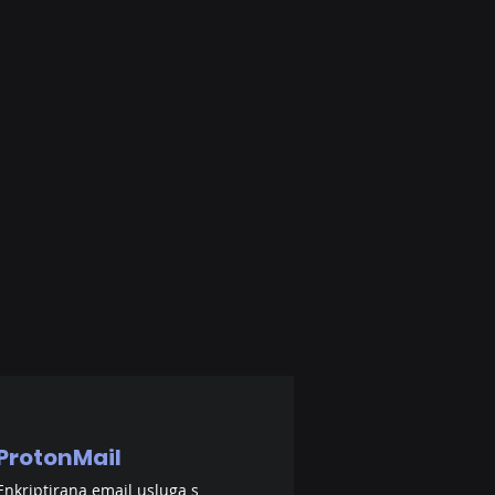
ProtonMail
Enkriptirana email usluga s