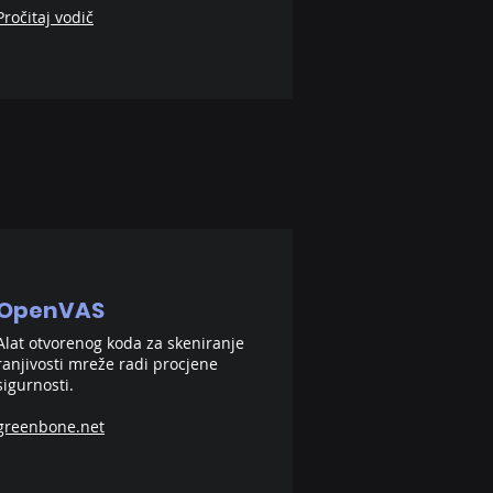
Pročitaj vodič
OpenVAS
Alat otvorenog koda za skeniranje
ranjivosti mreže radi procjene
sigurnosti.
greenbone.net