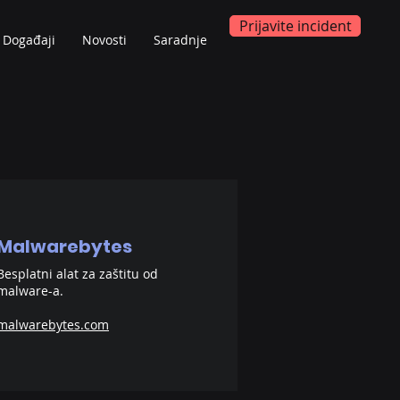
Prijavite incident
Događaji
Novosti
Saradnje
Malwarebytes
Besplatni alat za zaštitu od
malware-a.
malwarebytes.com