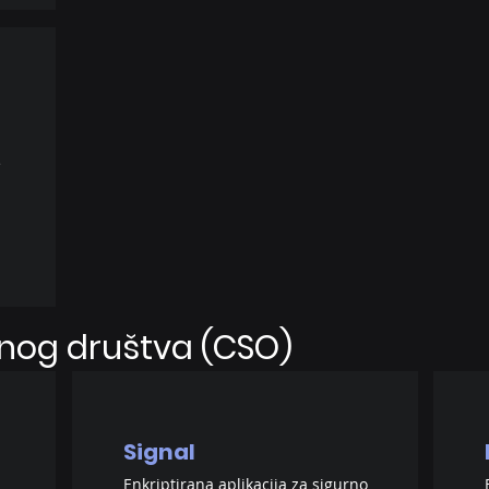
e
lnog društva (CSO)
Signal
Enkriptirana aplikacija za sigurno