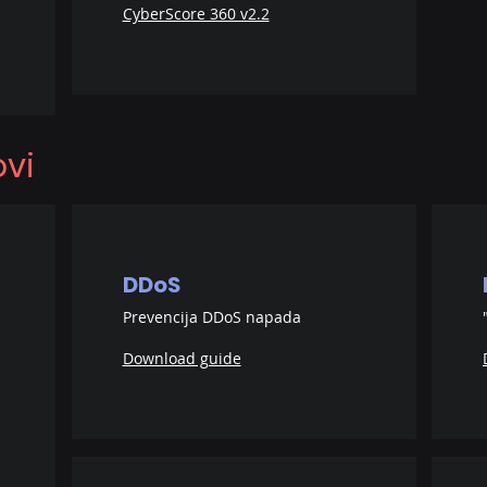
CyberScore 360 v2.2
ovi
DDoS
Prevencija DDoS napada
Download guide