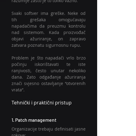
razumije zašto je to toliko važno.
Svaki softver ima greške. Neke od 
tih grešaka omogućavaju 
napadačima da preuzmu kontrolu 
nad sistemom. Kada proizvođač 
objavi ažuriranje, on zapravo 
zatvara poznatu sigurnosnu rupu.
Problem je što napadači vrlo brzo 
počinju iskorištavati te iste 
ranjivosti, često unutar nekoliko 
dana. Zato odgađanje ažuriranja 
znači svjesno ostavljanje “otvorenih 
vrata”.
Tehnički i praktični pristup
1. Patch management
Organizacije trebaju definisati jasne 
rokove: