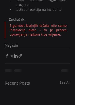
provjere
testirati reakciju na incidente
Zaključak:
Sigurnost krajnjih tačaka nije samo 
instalacija alata - to je proces 
upravljanja rizikom kroz vrijeme.
Magazin
Recent Posts
See All