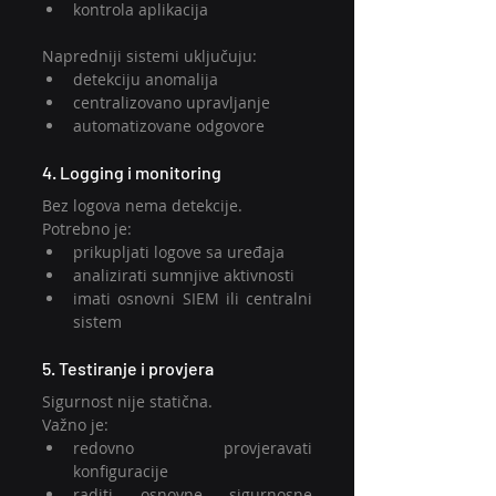
kontrola aplikacija
Napredniji sistemi uključuju:
detekciju anomalija
centralizovano upravljanje
automatizovane odgovore
4. Logging i monitoring
Bez logova nema detekcije.
Potrebno je:
prikupljati logove sa uređaja
analizirati sumnjive aktivnosti
imati osnovni SIEM ili centralni 
sistem
5. Testiranje i provjera
Sigurnost nije statična.
Važno je:
redovno provjeravati 
konfiguracije
raditi osnovne sigurnosne 