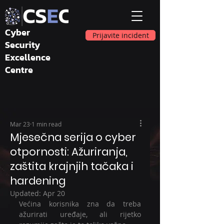
Cyber
Prijavite incident
Security
Excellence
Centre
Mar 23
1 min read
Mjesečna serija o cyber
otpornosti: Ažuriranja,
zaštita krajnjih tačaka i
hardening
Updated:
Apr 20
Većina korisnika zna da treba 
ažurirati uređaje, ali rijetko 