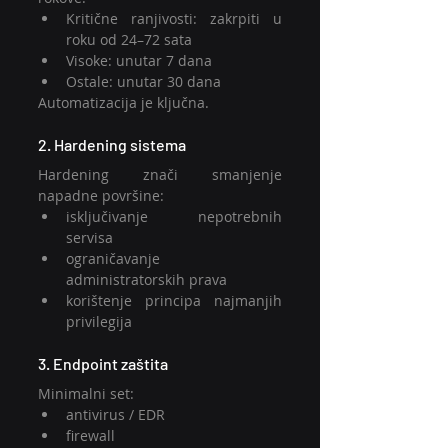
Kritične ranjivosti: zakrpiti u 
roku od 24–72 sata
Visoke: unutar 7 dana
Ostale: unutar 30 dana
Automatizacija je ključna.
2. Hardening sistema
Hardening znači smanjenje 
napadne površine:
isključivanje nepotrebnih 
servisa
ograničavanje 
administratorskih prava
korištenje principa najmanjih 
privilegija
3. Endpoint zaštita
Minimalni set:
antivirus / EDR
firewall