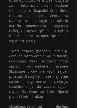
Crnoj Gori. Vuko Perišić, šef Odsjeka 
za informaciono-komunikacione 
tehnologije u Skupštini Crne Gore, 
nedavno je posjetio Centar za 
izvrsnost u sajber sigurnosti kako bi 
istražio potencijalnu integraciju 
našeg DecoyNet rješenja u njihov 
budući Centar za operacije sajber 
sigurnosti (SOC).
Tokom posjete, gospodin Perišić je 
detaljno razgovarao s našim timom, 
ocjenjujući kako DecoyNet može 
ojačati odbrambene sisteme 
Skupštine protiv sve većih sajber 
prijetnji. DecoyNet, naše najnovije 
sajber sigurnosno rješenje, 
dizajnirano je da zavara sajber 
napadače, čime se štite ključni 
podaci i infrastruktura.
Skupština Crne Gore je u ključnoj 