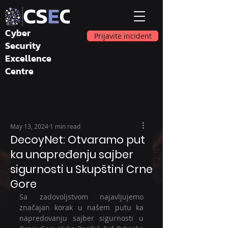
Cyber
Prijavite incident
Security
Excellence
Centre
May 13, 2024
1 min read
DecoyNet: Otvaramo put
ka unapređenju sajber
sigurnosti u Skupštini Crne
Gore
Sa zadovoljstvom najavljujemo 
značajan korak u našem putu ka 
napredovanju sajber sigurnosti u 