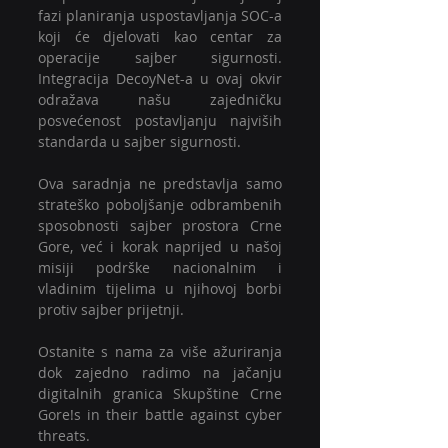
fazi planiranja uspostavljanja SOC-a 
koji će djelovati kao centar za 
operacije sajber sigurnosti. 
Integracija DecoyNet-a u ovaj okvir 
odražava našu zajedničku 
posvećenost postavljanju najviših 
standarda u sajber sigurnosti.
Ova saradnja ne predstavlja samo 
strateško poboljšanje odbrambenih 
sposobnosti sajber prostora Crne 
Gore, već i korak naprijed u našoj 
misiji podrške nacionalnim i 
vladinim tijelima u njihovoj borbi 
protiv sajber prijetnji.
Ostanite s nama za više ažuriranja 
dok zajedno radimo na jačanju 
digitalnih granica Skupštine Crne 
Gore!s in their battle against cyber 
threats.