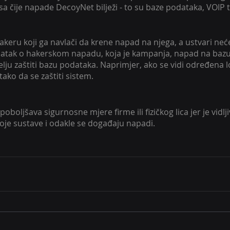
isa čije napade DecoyNet bilježi - to su baze podataka, VOIP 
eru koji ga navlači da krene napad na njega, a ustvari neće 
datak o hakerskom napadu, koja je kampanja, napad na bazu
želju zaštiti bazu podataka. Naprimjer, ako se vidi određena l
 tako da se zaštiti sistem.
oljšava sigurnosne mjere firme ili fizičkog lica jer je vidlji
oje sustave i odakle se događaju napadi. 