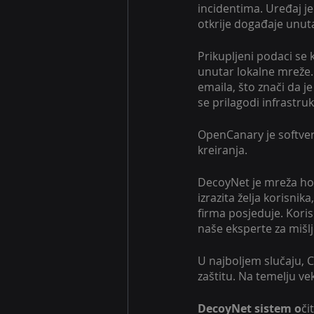
incidentima. Uređaj je
otkrije događaje unut
Prikupljeni podaci se 
unutar lokalne mreže. 
emaila, što znači da je
se prilagodi infrastru
OpenCanary je softver 
kreiranja. 
DecoyNet je mreža hon
izrazita želja korisni
firma posjeduje. Koris
naše eksperte za mišlj
U najboljem slučaju, CS
zaštitu. Na temelju ve
DecoyNet sistem o
či