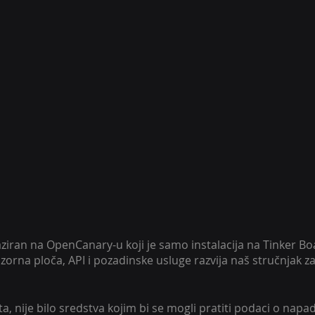
iran na OpenCanary-u koji je samo instalacija na Tinker Boar
dzorna ploča, API i pozadinske usluge razvija naš stručnjak za
a, nije bilo sredstva kojim bi se mogli pratiti podaci o napad