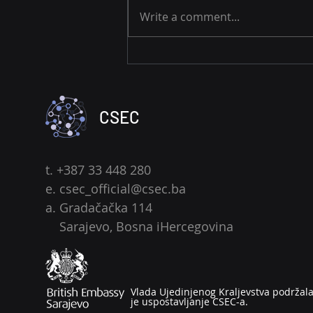
Write a comment...
Mjesečna serija o cyber
otpornosti: Cloud nije tuđi
problem
CSEC
t. +387 33 448 280
e.
csec_official@csec.ba
a. Gradačačka 114
Sarajevo, Bosna iHercegovina
Vlada Ujedinjenog Kraljevstva podržal
je uspostavljanje CSEC-a.