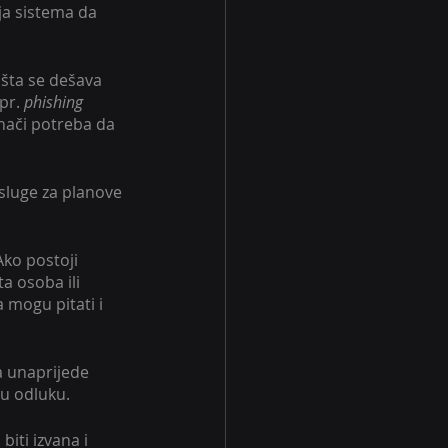
ja sistema da 
 šta se dešava 
pr. 
phishing 
znači potreba da 
usluge za planove 
ko postoji 
a osoba ili 
 mogu pitati i 
da unaprijede 
nu odluku. 
iti izvana i 