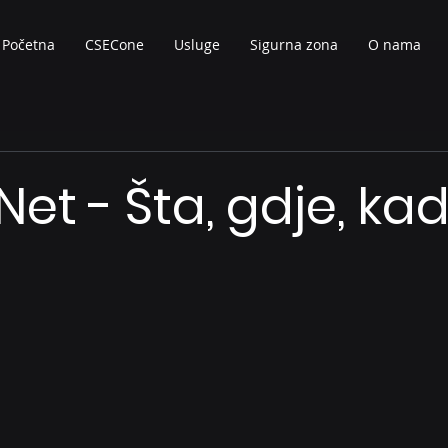
Početna
CSECone
Usluge
Sigurna zona
O nama
et - Šta, gdje, kad