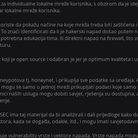
 za individualne lokalne mreže korisnika, s obzirom da je ide
ar lokalne mreže korisnika.
koriste da pokažu načine na koje mreža treba biti zaštićena i
To znači identificirati da li je hakerski napad došao putem n
 potrebna edukacija tima. Ili direktni napad na firewall, što 
kturu.
koji je open source i odabran je jer je optimum kvaliteta i 
eypotova tj. honeynet, i prikuplja sve podatke sa uređaja. A
ka, mogu se samo u jednoj mreži prikupljati podaci koje samo t
nici naših usluga mogu dobiti savjet, rješenja su dostupna, a
enje. 
EC ima taj materijal da bi analizirali i dali prijedloge kako 
ktora, kada se događa, odakle, itd., i mogu imati savjetodav
tuje vulnerability vrste i vektore napada. Vrste napada mogu b