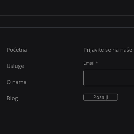
Mjesečna serija o cyber
Mjes
otpornosti: Klasifikacija
otpo
podataka, enkripcija i
zap
Početna
Prijavite se na naše
kontrola pristupa u praksi
Email
Usluge
O nama
Pošalji
Blog
a